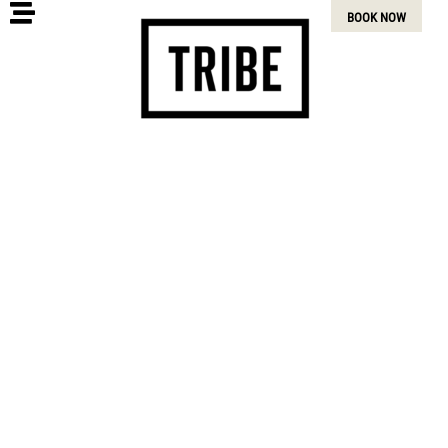
BOOK NOW
สิ่งอำนวยความสะดวก
ระดับสูง
ห้องออกกำลังกายและสปาออนเซ็นอันทันสมัยของเรา
พร้อมด้วยพื้นที่โยคะโดยเฉพาะและสระว่ายน้ำ เป็น
สถานที่ที่เหมาะสำหรับการชาร์จพลังให้กับคุณ ไม่ว่า
คุณจะต้องการออกกำลังกายหรือต้องการความสงบ