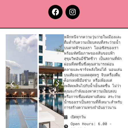
หลีกหนีจากความวุ่นวายในเมืองและ
ดื่มด่ำกับความเงียบสงบที่สระว่ายน้ำ
บนดาดฟ้าของเรา โอเอซิสของเรา
พร้อมทัศนียภาพของเส้นขอบฟ้า
สุขุมวิทอันมีชีวิตชีวา เป็นสถานที่พัก
ผ่อนที่สดชื่นซึ่งคุณสามารถผ่อน
คลายและชาร์จพลังใหม่ได้ นอนเล่น
บนเตียงอาบแดดสุดหรู จิบเครื่องดื่ม
ค็อกเทลฝีมือช่าง หรือเพียงแค่
เพลิดเพลินไปกับน้ำเย็นสดชื่น ไม่ว่า
คุณจะกำลังมองหาความเงียบสงบ
หรือการเชื่อมต่อทางสังคม สระว่าย
น้ำของเราเป็นสถานที่ที่เหมาะสำหรับ
การสร้างความทรงจำอันยาวนาน
เปิดทุกวัน
Open Hours: 6.00 -