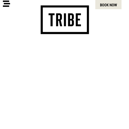
BOOK NOW
TRIBE TABLE
Tribe Living สุขุมวิท 39 – สัมผัสกับร้าน
อาหารชั้นนำในกรุงเทพฯ และบาร์ที่นำเสนอ
เมนูอาหารเอเชียและตะวันตกที่ปรุงโดยเชฟผู้
เชี่ยวชาญและเสิร์ฟพร้อมรอยยิ้มอันแท้จริงของ