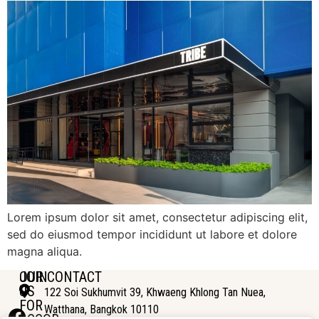
Lorem ipsum dolor sit amet, consectetur adipiscing elit,
sed do eiusmod tempor incididunt ut labore et dolore
magna aliqua.
JOIN
OUR CONTACT
US
122 Soi Sukhumvit 39, Khwaeng Khlong Tan Nuea,
FOR
Watthana, Bangkok 10110